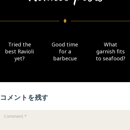
Tried the
Good time
What
best Ravioli
for a
garnish fits
yet?
barbecue
to seafood?
コメントを残す